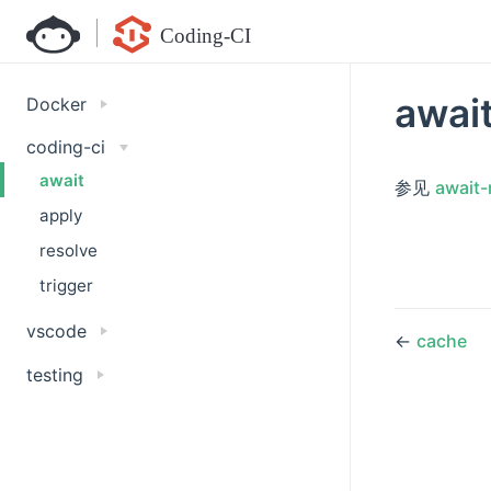
awai
Docker
coding-ci
await
参见
await-
apply
resolve
trigger
vscode
←
cache
testing