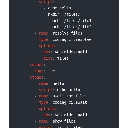
script
:
-
 echo hello

-
 mkdir ./files/

-
 touch ./files/file1

-
 touch ./files/file2

-
name
:
 resolve files

type
:
 coding
-
ci
:
resolve

options
:
key
:
 you
-
nide
-
kuaidi

dist
:
 files

-
runner
:
tags
:
 idc

stages
:
-
name
:
 hello

script
:
 echo hello

-
name
:
 await the file

type
:
 coding
-
ci
:
await

options
:
key
:
 you
-
nide
-
kuaidi

-
name
:
 show files

script
:
 ls 
-