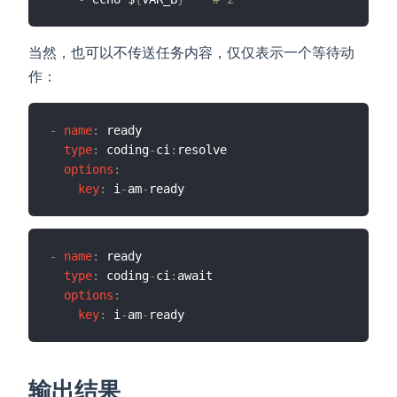
当然，也可以不传送任务内容，仅仅表示一个等待动
作：
-
name
:
 ready

type
:
 coding
-
ci
:
resolve

options
:
key
:
 i
-
am
-
-
name
:
 ready

type
:
 coding
-
ci
:
await

options
:
key
:
 i
-
am
-
输出结果