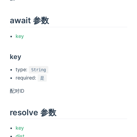
await 参数
key
key
type:
String
required:
是
配对ID
resolve 参数
key
dist