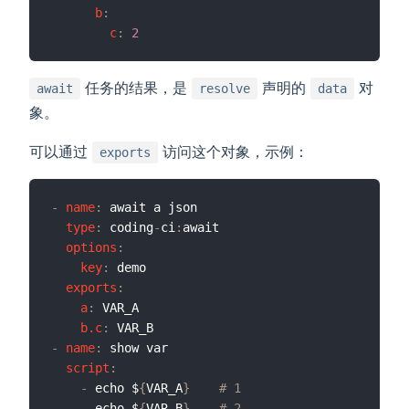
b
:
c
:
2
任务的结果，是
声明的
对
await
resolve
data
象。
可以通过
访问这个对象，示例：
exports
-
name
:
 await a json

type
:
 coding
-
ci
:
await

options
:
key
:
 demo

exports
:
a
:
 VAR_A

b.c
:
-
name
:
 show var

script
:
-
 echo $
{
VAR_A
}
# 1
-
 echo $
{
VAR_B
}
# 2