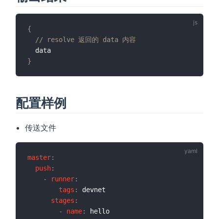
{
// resolve 返回的 data 内容
}
配置样例
传送文件
master
:
push
:
-
runner
:
tags
:
 devnet

stages
:
-
name
:
 hello
